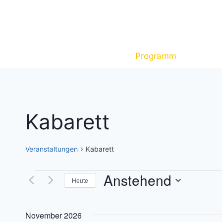
Zum
Inhalt
springen
Programm
Tickets
Kabarett
Veranstaltungen
Kabarett
Anstehend
Veranstaltungen
Heute
Datum
wählen.
November 2026