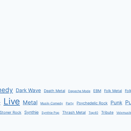
medy
Dark Wave
Death Metal
EBM
Folk Metal
Fol
Depeche Mode
Live
Metal
P
Punk
r
Psychedelic Rock
Musik-Comedy
Party
Synthie
Stoner Rock
Thrash Metal
Tribute
Synthie Pop
Top40
Volxmusi