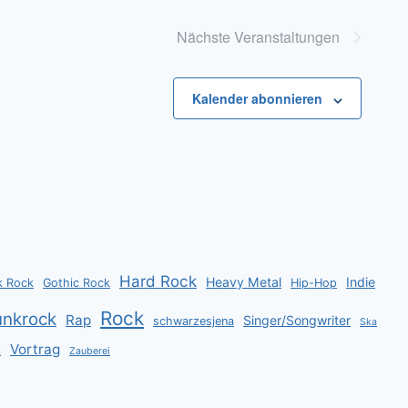
Nächste
Veranstaltungen
Kalender abonnieren
Hard Rock
Heavy Metal
Indie
k Rock
Gothic Rock
Hip-Hop
Rock
unkrock
Rap
Singer/Songwriter
schwarzesjena
Ska
Vortrag
k
Zauberei