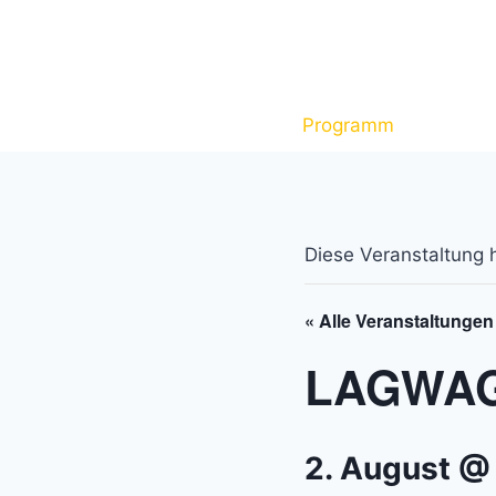
Zum
Inhalt
springen
Programm
Tickets
Diese Veranstaltung h
« Alle Veranstaltungen
LAGWAG
2. August @