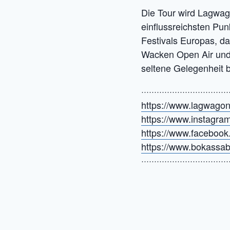
Die Tour wird Lagwag
einflussreichsten Pun
Festivals Europas, da
Wacken Open Air und 
seltene Gelegenheit b
··································
https://www.lagwago
https://www.instagr
https://www.faceboo
https://www.bokassa
··································