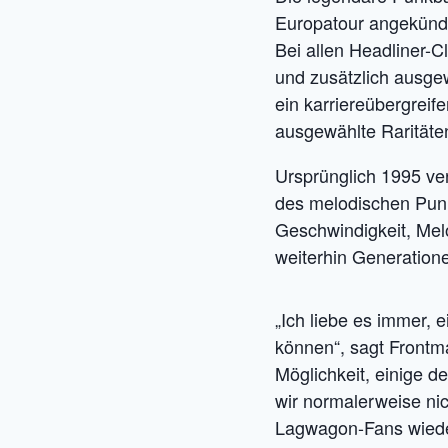
Europatour angekündig
Bei allen Headliner-C
und zusätzlich ausgew
ein karriereübergrei
ausgewählte Raritäte
Ursprünglich 1995 ve
des melodischen Punk
Geschwindigkeit, Melo
weiterhin Generation
„Ich liebe es immer, e
können“, sagt Frontm
Möglichkeit, einige 
wir normalerweise nic
Lagwagon-Fans wieder