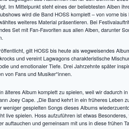
t. Im Mittelpunkt steht eines der beliebtesten Alben ih
lubshows wird die Band HOSS komplett – von vorne bis h
ähltes weiteres Material präsentieren. Bei Festivalauftri
fendes Set mit Fan-Favoriten aus allen Alben, darunter
n.
röffentlicht, gilt HOSS bis heute als wegweisendes Albu
rocks und vereint Lagwagons charakteristische Mischu
die und emotionaler Tiefe. Drei Jahrzehnte später inspi
en von Fans und Musiker*innen.
in älteres Album komplett zu spielen, weil wir dadurch in
ann Joey Cape. „Die Band kehrt in ein früheres Leben z
der weniger gespielten Songs dieses Albums wiederzuent
ht live spielen. Hoss aufzuführen ist etwas Besonderes, 
 auftauchen und gemeinsam mit uns in diese frühen Ta