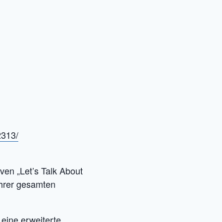
2313/
en „Let’s Talk About
ihrer gesamten
eine erweiterte