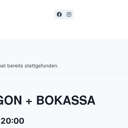
 kaufen
Verlegungen / Absagen
Livearchiv
F-H
at bereits stattgefunden.
ON + BOKASSA
 20:00