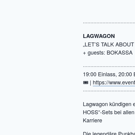
··································
LAGWAGON
„LET’S TALK ABOUT
+ guests: BOKASSA
··································
19:00 Einlass, 20:00
🎟️ |
https://www.even
··································
Lagwagon kündigen er
HOSS“-Sets bei allen 
Karriere
Die legendäre Punkba