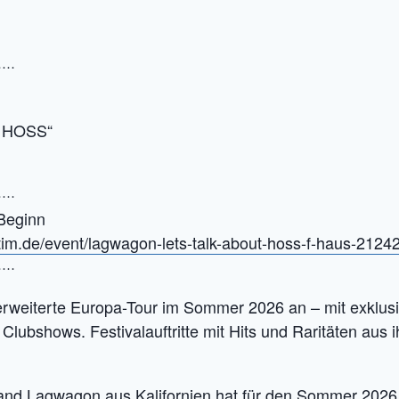
····
 HOSS“
····
 Beginn
tim.de/event/lagwagon-lets-talk-about-hoss-f-haus-2124
····
weiterte Europa-Tour im Sommer 2026 an – mit exklusiv
Clubshows. Festivalauftritte mit Hits und Raritäten aus 
nd Lagwagon aus Kalifornien hat für den Sommer 2026 