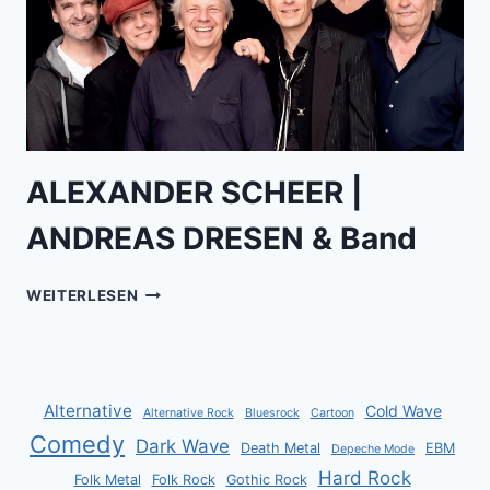
ALEXANDER SCHEER |
ANDREAS DRESEN & Band
ALEXANDER
WEITERLESEN
SCHEER
|
ANDREAS
DRESEN
&
Alternative
Cold Wave
Alternative Rock
Bluesrock
Cartoon
BAND
Comedy
Dark Wave
Death Metal
EBM
Depeche Mode
Hard Rock
Folk Metal
Folk Rock
Gothic Rock