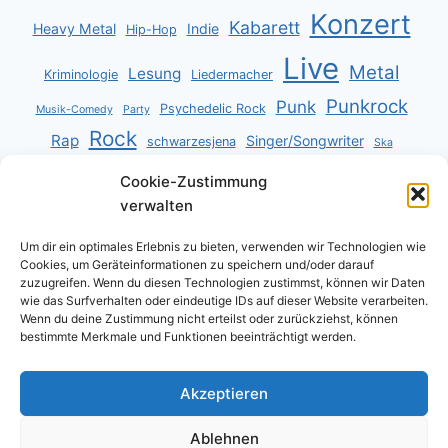
Konzert
Kabarett
Heavy Metal
Indie
Hip-Hop
Live
Metal
Lesung
Kriminologie
Liedermacher
Punkrock
Punk
Psychedelic Rock
Musik-Comedy
Party
Rock
Rap
Singer/Songwriter
schwarzesjena
Ska
Ska-Punk
Synthie
Stoner
Stoner Rock
Synthie Pop
Cookie-Zustimmung
Vortrag
Thrash Metal
Tribute
Top40
Volxmusik
Zauberei
verwalten
Um dir ein optimales Erlebnis zu bieten, verwenden wir Technologien wie
Cookies, um Geräteinformationen zu speichern und/oder darauf
zuzugreifen. Wenn du diesen Technologien zustimmst, können wir Daten
wie das Surfverhalten oder eindeutige IDs auf dieser Website verarbeiten.
Wenn du deine Zustimmung nicht erteilst oder zurückziehst, können
bestimmte Merkmale und Funktionen beeinträchtigt werden.
Akzeptieren
Ablehnen