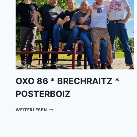
OXO 86 * BRECHRAITZ *
POSTERBOIZ
OXO
WEITERLESEN
86
*
BRECHRAITZ
*