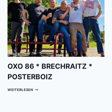
OXO 86 * BRECHRAITZ *
POSTERBOIZ
OXO
WEITERLESEN
86
*
BRECHRAITZ
*