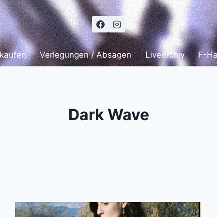
 kaufen
Verlegungen / Absagen
Livearchiv
F-H
Dark Wave