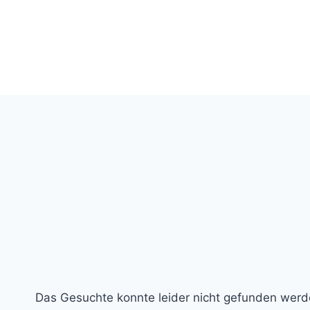
Zum
Inhalt
springen
Programm
Tickets
Das Gesuchte konnte leider nicht gefunden werden.