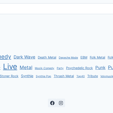
medy
Dark Wave
Death Metal
EBM
Folk Metal
Fol
Depeche Mode
Live
Metal
P
Punk
r
Psychedelic Rock
Musik-Comedy
Party
Synthie
Stoner Rock
Thrash Metal
Tribute
Synthie Pop
Top40
Volxmusi