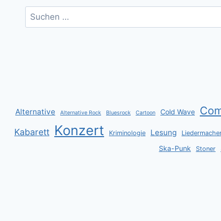
Suchen
nach:
Co
Alternative
Cold Wave
Alternative Rock
Bluesrock
Cartoon
Konzert
Kabarett
Lesung
Kriminologie
Liedermache
Ska-Punk
Stoner