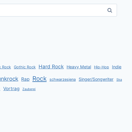
Hard Rock
Heavy Metal
Indie
k Rock
Gothic Rock
Hip-Hop
Rock
unkrock
Rap
Singer/Songwriter
schwarzesjena
Ska
Vortrag
k
Zauberei