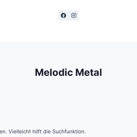
 kaufen
Verlegungen / Absagen
Livearchiv
F-H
Melodic Metal
 Vielleicht hilft die Suchfunktion.