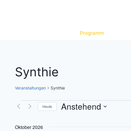
Zum
Inhalt
springen
Programm
Tickets
Synthie
Veranstaltungen
Synthie
Anstehend
Veranstaltungen
Heute
Datum
wählen.
Oktober 2026