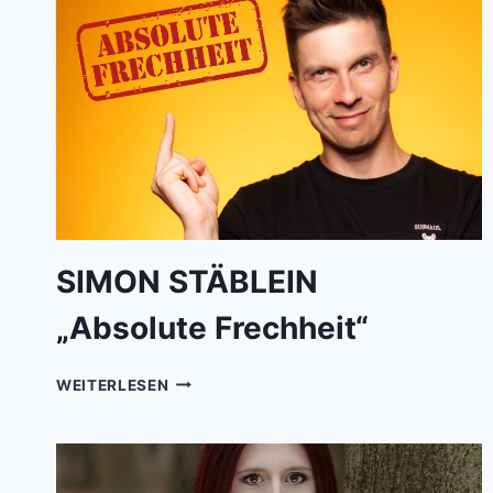
SIMON STÄBLEIN
„Absolute Frechheit“
SIMON
WEITERLESEN
STÄBLEIN„ABSOLUTE
FRECHHEIT“