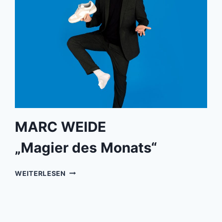
MARC WEIDE
„Magier des Monats“
MARC
WEITERLESEN
WEIDE„MAGIER
DES
MONATS“