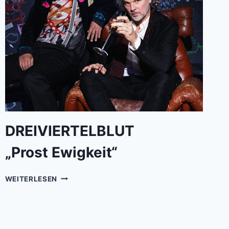
TO
AC/DC
DREIVIERTELBLUT
„Prost Ewigkeit“
DREIVIERTELBLUT„PROST
WEITERLESEN
EWIGKEIT“