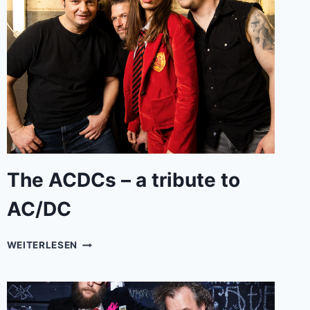
The ACDCs – a tribute to
AC/DC
THE
WEITERLESEN
ACDCS
–
A
TRIBUTE