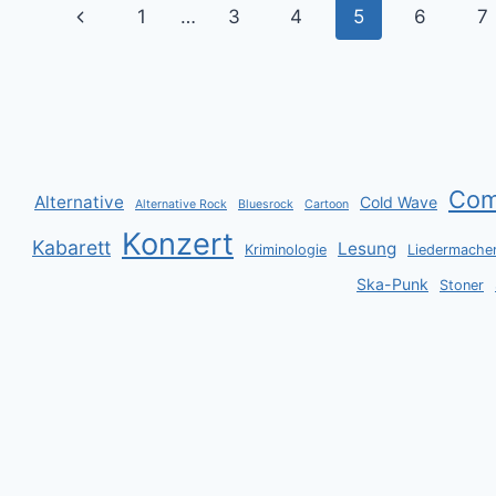
Seitennavigation
Vorherige
1
…
3
4
5
6
7
Seite
Co
Alternative
Cold Wave
Alternative Rock
Bluesrock
Cartoon
Konzert
Kabarett
Lesung
Kriminologie
Liedermache
Ska-Punk
Stoner