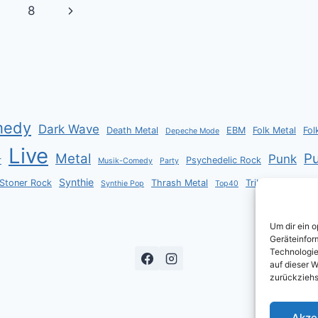
Nächste
8
Seite
medy
Dark Wave
Death Metal
EBM
Folk Metal
Fol
Depeche Mode
Live
Metal
P
Punk
r
Psychedelic Rock
Musik-Comedy
Party
Synthie
Stoner Rock
Thrash Metal
Tribute
Synthie Pop
Top40
Volxmusi
Um dir ein 
Geräteinfor
Technologie
auf dieser W
zurückziehs
Akze