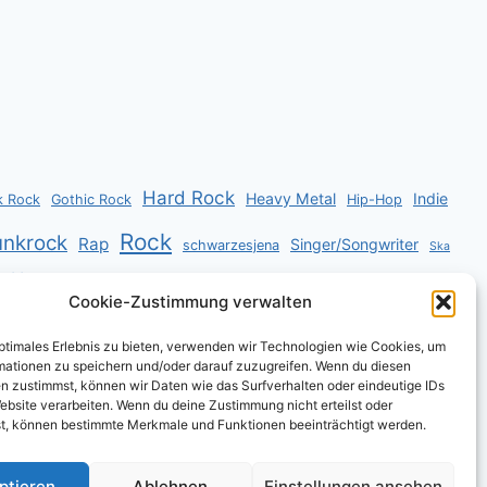
Hard Rock
Heavy Metal
Indie
k Rock
Gothic Rock
Hip-Hop
Rock
unkrock
Rap
Singer/Songwriter
schwarzesjena
Ska
Vortrag
k
Zauberei
Cookie-Zustimmung verwalten
optimales Erlebnis zu bieten, verwenden wir Technologien wie Cookies, um
mationen zu speichern und/oder darauf zuzugreifen. Wenn du diesen
n zustimmst, können wir Daten wie das Surfverhalten oder eindeutige IDs
ebsite verarbeiten. Wenn du deine Zustimmung nicht erteilst oder
t, können bestimmte Merkmale und Funktionen beeinträchtigt werden.
ptieren
Ablehnen
Einstellungen ansehen