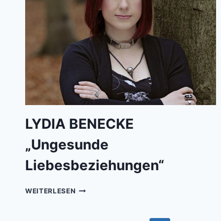
LYDIA BENECKE
„Ungesunde
Liebesbeziehungen“
LYDIA
WEITERLESEN
BENECKE„UNGESUNDE
LIEBESBEZIEHUNGEN“